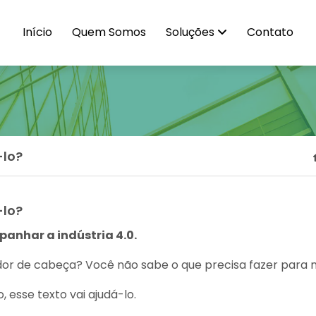
Início
Quem Somos
Soluções
Contato
-lo?
-lo?
anhar a indústria 4.0.
or de cabeça? Você não sabe o que precisa fazer para m
, esse texto vai ajudá-lo.