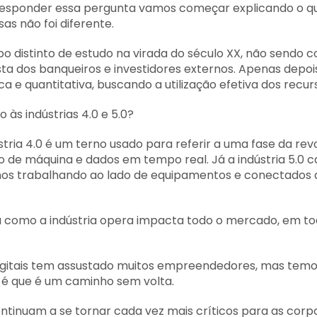
e responder essa pergunta vamos começar explicando o qu
s não foi diferente.
 distinto de estudo na virada do século XX, não sendo 
sta dos banqueiros e investidores externos. Apenas depo
 e quantitativa, buscando a utilização efetiva dos recur
às indústrias 4.0 e 5.0?
stria 4.0 é um terno usado para referir a uma fase da re
o de máquina e dados em tempo real. Já a indústria 5.0
s trabalhando ao lado de equipamentos e conectados a f
a como a indústria opera impacta todo o mercado, em to
igitais tem assustado muitos empreendedores, mas temos 
 é que é um caminho sem volta.
continuam a se tornar cada vez mais críticos para as cor